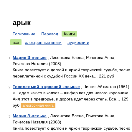
арык
Толкование
Перевод
Книги
все
электронные книги
аудиокниги
Мария Энгельке
, Лисенкова Елена, Рочегова Анна,
1
Рочегова Наталия (2008)
Книга повествует о долгой и яркой творческой судьбе, тесно
переплетенной с судьбой России ХХ века… 221 руб
Тополек мой в красной косынке
, Чингиз Айтматов (1961)
2
«…еду я как-то в колхоз – шифер вез для нового коровника.
Аил этот в предгорье, и дорога идет через степь. Все… 129
руб
электронная книга
Мария Энгельке
, Лисенкова Елена, Рочегова Анна,
3
Рочегова Наталия (2008)
Книга повествует о долгой и яркой творческой судьбе, тесно